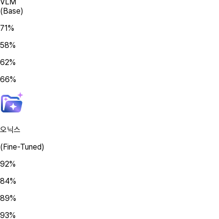
VLM
(Base)
71%
58%
62%
66%
오닉스
(Fine-Tuned)
92%
84%
89%
93%